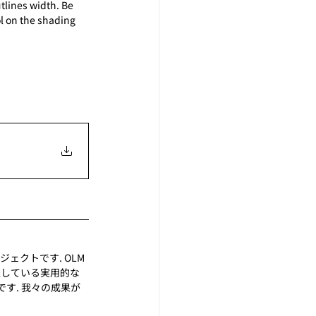
lines width. Be 
l on the shading 
ェクトです. OLM 
躍している実用的な
す. 我々の成果が