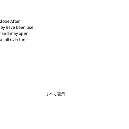
dobe After 
hey have been use 
cy and may open 
n all over the 
すべて表示