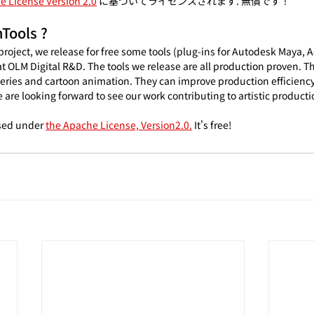
e License Version 2.0
 に基づいてライセンスされます. 無償です！
Tools ?
oject, we release for free some tools (plug-ins for Autodesk Maya, A
t OLM Digital R&D. The tools we release are all production proven. T
 series and cartoon animation. They can improve production efficien
are looking forward to see our work contributing to artistic productio
sed under 
the Apache License, Version2.0.
 It's free!