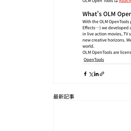
OLM Open Tools は 
Apach
What's OLM Open
With the OLM OpenTools pr
Effects…) we developed a
in live action movies, TV
new creative horizons. We 
world.
OLM OpenTools are licen
OpenTools
最新記事