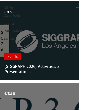
また、単に映像の技術的な側面のみならず、 映像制
All Posts
作自体にも挑戦しています。アーティストのセンス
6月27日
と、我々の技術とのコラボレーションを通じて、斬
OpenTools
新でインパクトのある映像を創り出すことを心掛
Events
け、精力的に制作しています。

Publication
これらの活動は、社内外、国内外の研究者・アーテ
ィストとの積極的な交流がベースとなっています。
ANIMINS
人、アート、技術との新しいインタラクションを、
我々はいつも追い求めているのです。

このページで紹介するツールたちは、 デザイナーと
のコミュニケーションを通して開発され、実際に映
Events
像制作で使われた実績があるものばかりです。 より
多くの映像制作者に使っていただけるよう、一部の
[SIGGRAPH 2026] Activities: 3
ツールを OLM OpenToolsとして、Apache License, 
Presentations
Version 2.0ライセンス（商用利用も無料）で配布し
ています。

The Research and Development division pursues 
new forms of visual expression in digital imaging 
6月26日
while striving to make them usable in our 
production workplace by providing software tools 
and workflows that support the creative 
activities of artists.
