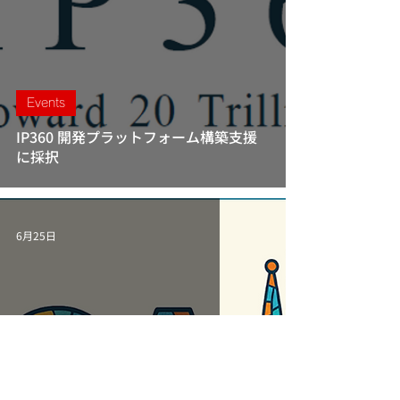
We believe that usable tools cannot be made 
without tight collaboration between artists, 
researchers and engineers.

Therefore we always work closely with artists, 
who provide a constant reminder of the real goal 
Events
of our research and development activities.

IP360 開発プラットフォーム構築支援
Rather than focus on technical details, we strive 
に採択
to create a new style of digital imagery through 
innovative interaction among artists, scientists 
and technologies and via active collaborations 
both at home and across the globe.

The tools presented on this page have been 
6月25日
developed in close collaboration with designers 
at OLM Digital. We use them everyday in our 
works, they are all production proven. To make 
sure as many people as possible benefit of the 
tools, we distribute some of them (OLM 
OpenTools) under the Apache License, Version 2.0 
license (free of use, even for production work).