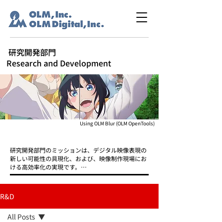
研究開発部門
Research and Development
​Using OLM Blur (OLM OpenTools)
​研究開発部門のミッションは、デジタル映像表現の
新しい可能性の具現化、および、映像制作現場にお
ける高効率化の実現です。

開発すべき技術は多岐にわたりますが、どの技術も
現場で使用されてはじめて意味をもちます。そこで
R&D
我々は、デジタル映像制作現場に身を置き、現場の
ニーズを肌で感じ取りながら、開発や基礎研究をす
All Posts
すめています。
