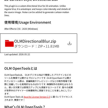
This plugin is a custom directional blur for 2D animation. Unlike 
regular blur, it is anisotropic and keeps color intensity and details of 
the source image. Noise can be added to generate cartoon motion 
lines.
使用環境/Usage Environment
After Effects CS5 - 2026 (Windows)
OLMDirectionalBlur
.zip
ダウンロード：ZIP • 11.81MB
Last updated: 2026.05.22
OLM OpenToolsとは
OLM OpenToolsは、 OLM デジタルR&Dで開発したプラグインなどの
ツールを無償で公開するプロジェクトです. OLM OpenToolsで公開さ
れているツール群は、長編映画やテレビシリーズなどの制作現場で実
際に活躍している実用的なものばかりです. 映像制作の効率化はもちろ
ん、使い方次第では表現力アップにも貢献するツールです. 我々の成果
が世界中のデザイナーの映像制作に貢献できることを楽しみにしてい
ます. 
OLM Open Tools は 
Apache License Version 2.0
 に基づいてライセンス
されます. 無償です！
What's OLM OpenTools ?