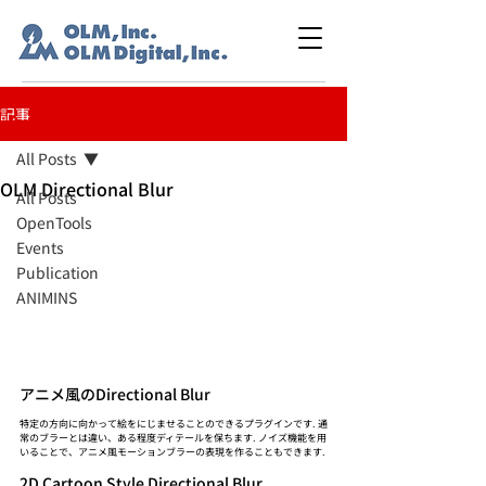
記事
All Posts
OLM Directional Blur
All Posts
OpenTools
Events
Publication
ANIMINS
アニメ風のDirectional Blur
特定の方向に向かって絵をにじませることのできるプラグインです. 通
常のブラーとは違い、ある程度ディテールを保ちます. ノイズ機能を用
いることで、アニメ風モーションブラーの表現を作ることもできます.
2D Cartoon Style Directional Blur