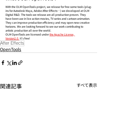
With the OLM OpenTools project, we release for free some tools (plug-
ins for Autodesk Maya, Adobe After Effects…) we developed at OLM 
Digital R&D. The tools we release are all production proven. They 
have been use in live action movies, TV series and cartoon animation. 
They can improve production efficiency and may open new creative 
horizons. We are looking forward to see our work contributing to 
artistic production all over the world.
OLM OpenTools are licensed under 
the Apache License, 
Version2.0.
 It's free!
After Effects
OpenTools
関連記事
すべて表示