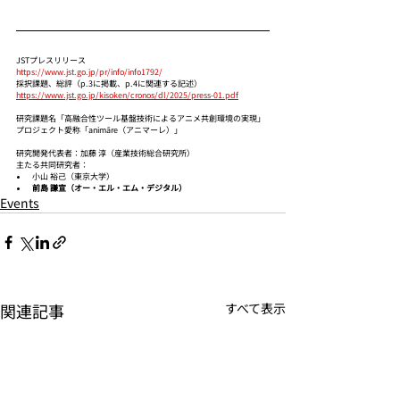
JSTプレスリリース
https://www.jst.go.jp/pr/info/info1792/
採択課題、総評（p.3に掲載、p.4に関連する記述）
https://www.jst.go.jp/kisoken/cronos/dl/2025/press-01.pdf
研究課題名「高融合性ツール基盤技術によるアニメ共創環境の実現」
プロジェクト愛称「animāre（アニマーレ）」
研究開発代表者：加藤 淳（産業技術総合研究所）
主たる共同研究者：
小山 裕己（東京大学）
前島 謙宣（オー・エル・エム・デジタル）
Events
関連記事
すべて表示