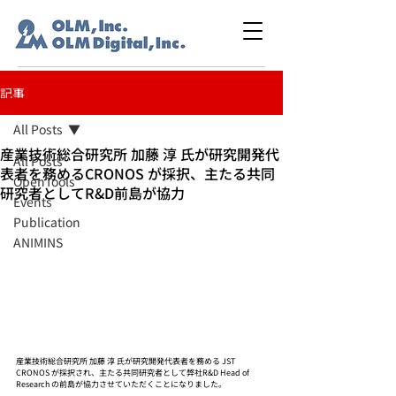
記事
All Posts
産業技術総合研究所 加藤 淳 氏が研究開発代
All Posts
表者を務めるCRONOS が採択、主たる共同
OpenTools
研究者としてR&D前島が協力
Events
Publication
ANIMINS
産業技術総合研究所 加藤 淳 氏が研究開発代表者を務める JST 
CRONOS が採択され、主たる共同研究者として弊社R&D Head of 
Research の前島が協力させていただくことになりました。