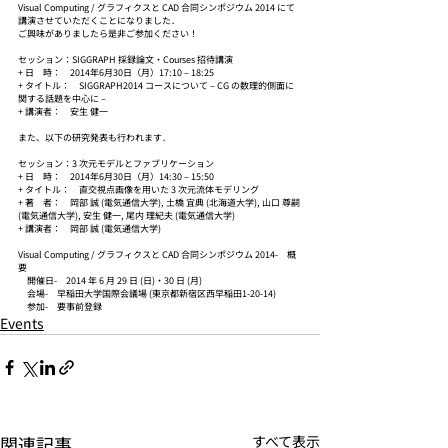
Visual Computing / グラフィクスと CAD 合同シンポジウム 2014 にて
講演させていただくことになりました．
ご興味がありましたら是非ご参加ください！
セッション：SIGGRAPH 採録論文・Courses 招待講演
+ 日　時：　2014年6月30日（月）17:10 – 18:25
+ タイトル：　SIGGRAPH2014 コースについて – CG の数理的側面に
関する話題を中心に –
+ 講演者：　安生 健一
また、以下の研究発表も行われます．
セッション：3 次元モデルとファブリケーション
+ 日　時：　2014年6月30日（月）14:30 – 15:50
+ タイトル：　直交視点画像を用いた 3 次元流体モデリング
+ 著　者：　岡部 誠 (電気通信大学), 土橋 宜典 (北海道大学), 山口 尊嗣 
(電気通信大学), 安生 健一, 尾内 理紀夫 (電気通信大学)
+ 講演者：　岡部 誠 (電気通信大学)
Visual Computing / グラフィクスと CAD 合同シンポジウム 2014-　概
要
　開催日-　2014 年 6 月 29 日 (日)・30 日 (月)
　会場-　早稲田大学国際会議場 (東京都新宿区西早稲田1-20-14)
　参加-　要事前登録
Events
関連記事
すべて表示