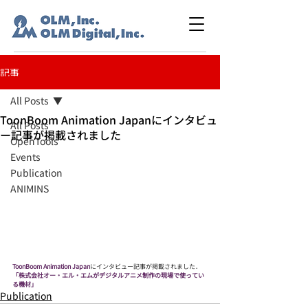
記事
All Posts
ToonBoom Animation Japanにインタビュ
All Posts
ー記事が掲載されました
OpenTools
Events
Publication
ANIMINS
ToonBoom Animation Japan
にインタビュー記事が掲載されました．
「株式会社オー・エル・エムがデジタルアニメ制作の現場で使ってい
る機材」
Publication