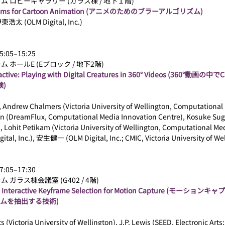
ム ロビーギャラリー (ガラス棟 / 地下１階)
rithms for Cartoon Animation (アニメのためのブラーアルゴリズム)
東浩太 (OLM Digital, Inc.)
:05–15:25
 ホールE (Eブロック / 地下2階)
ractive: Playing with Digital Creatures in 360° Videos (360
)
drew Chalmers (Victoria University of Wellington, Computational 
len (DreamFlux, Computational Media Innovation Centre), Kosuke Sug
ohit Petikam (Victoria University of Wellington, Computational Med
al, Inc.), 安生健一 (OLM Digital, Inc.; CMIC, Victoria University of We
:05–17:30
ガラス棟会議室 (G402 / 4階)
d Interactive Keyframe Selection for Motion Capture (モ
ムを抽出する技術)
ictoria University of Wellington), J.P. Lewis (SEED, Electronic Arts; 