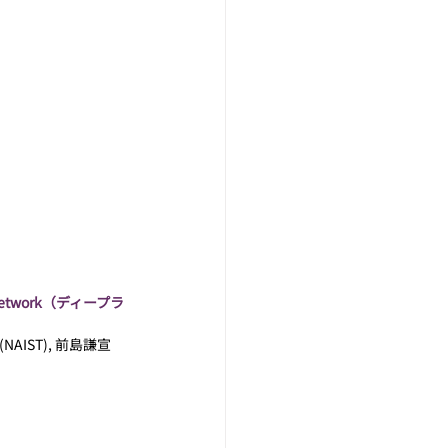
onal Network（ディープラ
(NAIST), 前島謙宣 