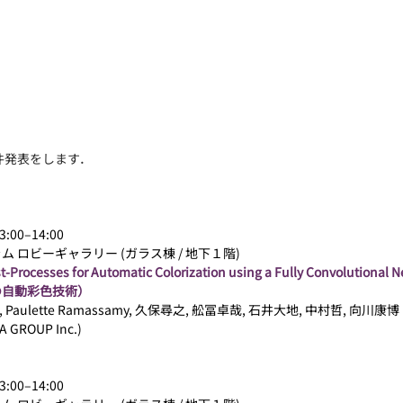
8で5件発表をします．
:00–14:00
ム ロビーギャラリー (ガラス棟 / 地下１階)
st-Processes for Automatic Colorization using a Fully Convoluti
の自動彩色技術）
e, Paulette Ramassamy, 久保尋之, 舩冨卓哉, 石井大地, 中村哲, 向川康博 
CA GROUP Inc.)
:00–14:00