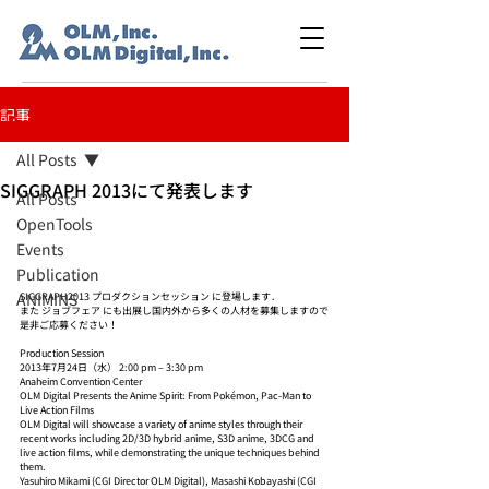
記事
All Posts
SIGGRAPH 2013にて発表します
All Posts
OpenTools
Events
Publication
ANIMINS
SIGGRAPH2013 プロダクションセッション に登場します．
また ジョブフェア にも出展し国内外から多くの人材を募集しますので
是非ご応募ください！
Production Session
2013年7月24日（水） 2:00 pm – 3:30 pm
Anaheim Convention Center
OLM Digital Presents the Anime Spirit: From Pokémon, Pac-Man to 
Live Action Films
OLM Digital will showcase a variety of anime styles through their 
recent works including 2D/3D hybrid anime, S3D anime, 3DCG and 
live action films, while demonstrating the unique techniques behind 
them.
Yasuhiro Mikami (CGI Director OLM Digital), Masashi Kobayashi (CGI 