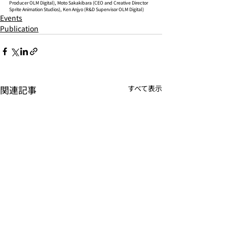
Producer OLM Digital), Moto Sakakibara (CEO and Creative Director 
Sprite Animation Studios), Ken Anjyo (R&D Supervisor OLM Digital)
Events
Publication
関連記事
すべて表示