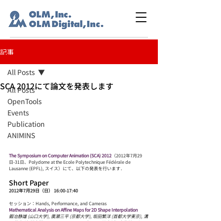
記事
All Posts
SCA 2012にて論文を発表します
All Posts
OpenTools
Events
Publication
ANIMINS
The Symposium on Computer Animation (SCA) 2012
（2012年7月29
日-31日、Polydome at the Ecole Polytechnique Fédérale de 
Lausanne (EPFL), スイス）にて、以下の発表を行います．
Short Paper
2012年7月29日（日） 16:00-17:40
セッション：Hands, Performance, and Cameras
Mathematical Analysis on Affine Maps for 2D Shape Interpolation
鍛冶静雄 (山口大学), 廣瀬三平 (京都大学), 坂田繁洋 (首都大学東京), 溝