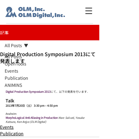
記事
All Posts
Digital Production Symposium 2013にて
All Posts
発表します
OpenTools
Events
Publication
ANIMINS
Digital Production Symposium 2013
にて、以下の発表を行います．
Talk
2013年7月20日（土） 3:30 pm – 4:50 pm
Anaheim
MorphoLogical Anti-Aliasing in Production
Marc Salvati, Yosuke 
Katsura, Ken Anjyo (OLM Digital)
Events
Publication