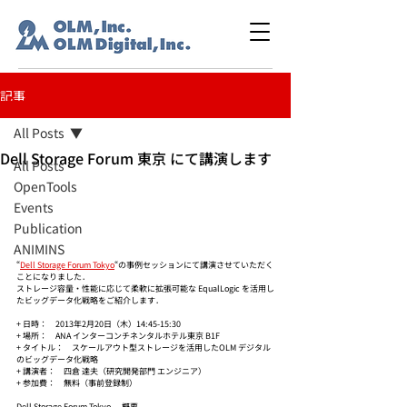
記事
All Posts
Dell Storage Forum 東京 にて講演します
All Posts
OpenTools
Events
Publication
ANIMINS
“
Dell Storage Forum Tokyo
“の事例セッションにて講演させていただく
ことになりました．
ストレージ容量・性能に応じて柔軟に拡張可能な EqualLogic を活用し
たビッグデータ化戦略をご紹介します．
+ 日時：　2013年2月20日（木）14:45-15:30
+ 場所：　ANA インターコンチネンタルホテル東京 B1F
+ タイトル：　スケールアウト型ストレージを活用したOLM デジタル
のビッグデータ化戦略
+ 講演者：　四倉 達夫（研究開発部門 エンジニア）
+ 参加費：　無料（事前登録制）
Dell Storage Forum Tokyo-　概要