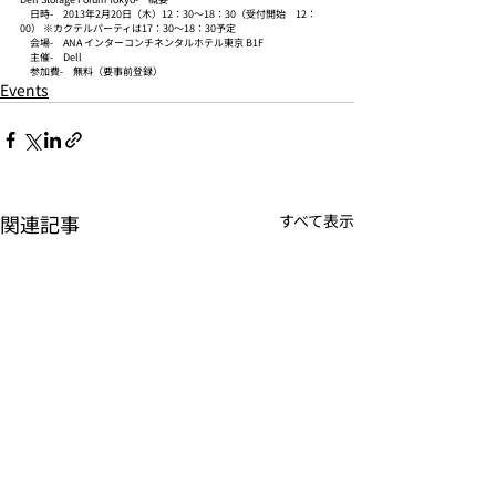
　日時-　2013年2月20日（木）12：30～18：30（受付開始　12：
00） ※カクテルパーティは17：30～18：30予定
　会場-　ANA インターコンチネンタルホテル東京 B1F
　主催-　Dell
　参加費-　無料（要事前登録）
Events
関連記事
すべて表示