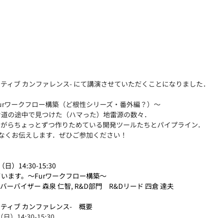
クリエイティブ カンファレンス- にて講演させていただくことになりました．
urワークフロー構築（ど根性シリーズ・番外編？）～
む道の途中で見つけた（ハマった）地雷源の数々．
ながらちょっとずつ作りためている開発ツールたちとパイプライン．
なくお伝えします．ぜひご参加ください！
日）14:30-15:30
ています。〜Furワークフロー構築〜
ーバーバイザー 森泉 仁智, R&D部門　R&Dリード 四倉 達夫
リエイティブ カンファレンス-　概要
日）14:30-15:30