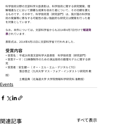
科学技術分野の文部科学大臣表彰は、科学技術に関する研究開発、理
解増進などにおいて顕著な成果を収めた者について、その功績を讃え
るものです．その中で、科学技術賞（研究部門）は、我が国の科学技
術の発展等に寄与する可能性の高い独創的な研究又は開発を行った者
を対象としています．
なお，本件については，文部科学省からも2014年4月7日付けで
報道発
表
されています.
表彰式は、2014年4月15日に文部科学省で行われました．
受賞内容
+ 受賞名： 平成26年度文部科学大臣表彰　科学技術賞（研究部門）
+ 受賞テーマ：CG映像制作のための演出技術の数理モデルに関する研
究
+ 受賞者：安生健一（ オー・エル・エム・デジタル CTO）
　　　　　落合啓之（九州大学 マス・フォア・インダストリ研究所 教
授）
　　　　　土橋宜典（北海道大学 大学院情報科学研究科 准教授）
Events
関連記事
すべて表示