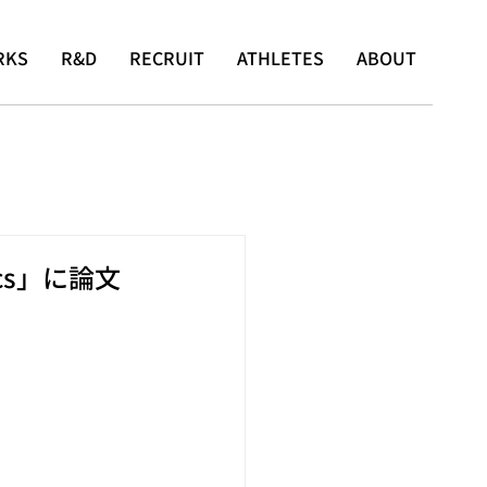
RKS
R&D
RECRUIT
ATHLETES
ABOUT
atics」に論文