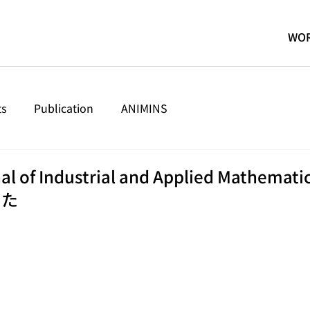
WO
ts
Publication
ANIMINS
al of Industrial and Applied Mathem
した